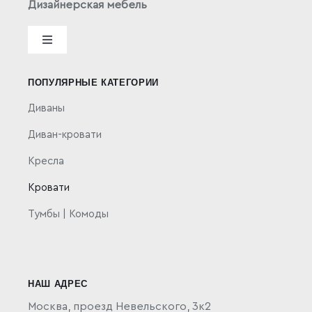
Дизайнерская мебель
Toggle
Navigation
Политика конфиденциальности
ПОПУЛЯРНЫЕ КАТЕГОРИИ
Диваны
Публичная оферта
Диван-кровати
Кресла
Кровати
Тумбы | Комоды
НАШ АДРЕС
Москва,
проезд Невельского, 3к2