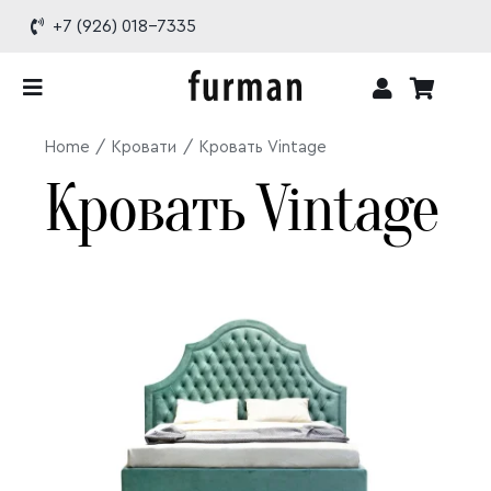
Skip
+7 (926) 018-7335
to
content
Toggle
Navigation
Home
Кровати
Кровать Vintage
Каталог
Кровать Vintage
Проекты
О бренде
Доставка и оплата
Контакты