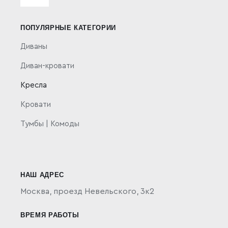
Toggle
Navigation
Политика конфиденциальности
ПОПУЛЯРНЫЕ КАТЕГОРИИ
Диваны
Публичная оферта
Диван-кровати
Кресла
Кровати
Тумбы | Комоды
НАШ АДРЕС
Москва,
проезд Невельского, 3к2
ВРЕМЯ РАБОТЫ