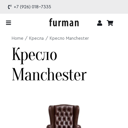
Skip
+7 (926) 018-7335
to
content
Toggle
Navigation
Home
Кресла
Кресло Manchester
Каталог
Кресло
Проекты
Manchester
О бренде
Доставка и оплата
Контакты