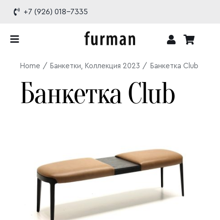
Skip
+7 (926) 018-7335
to
content
Toggle
Navigation
Home
Банкетки
Коллекция 2023
Банкетка Club
Каталог
Банкетка Club
Проекты
О бренде
Доставка и оплата
Контакты