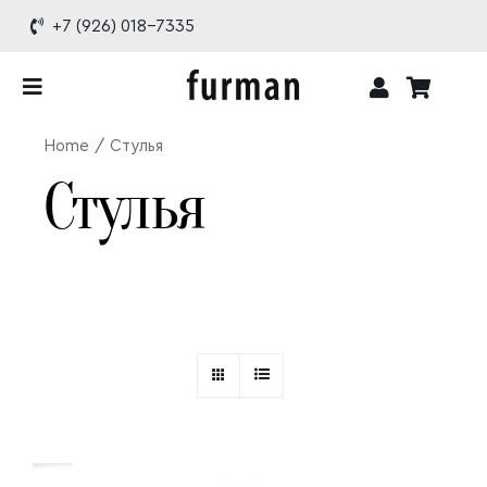
Skip
+7 (926) 018-7335
to
content
Toggle
Navigation
Home
Стулья
Каталог
Стулья
Проекты
О бренде
Доставка и оплата
Контакты